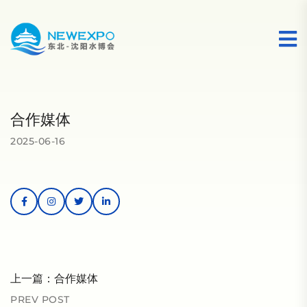
合作媒体
2025-06-16
上一篇：
合作媒体
PREV POST