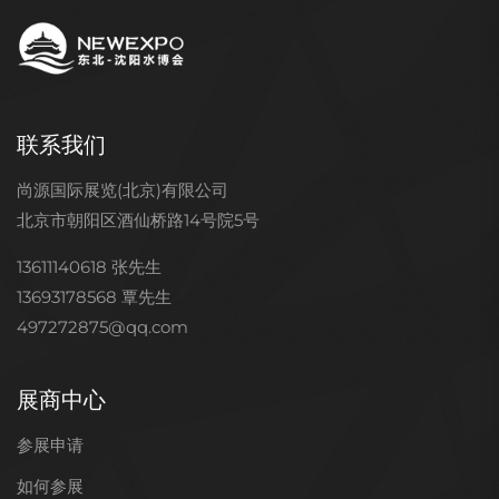
联系我们
尚源国际展览(北京)有限公司
北京市朝阳区酒仙桥路14号院5号
13611140618 张先生
13693178568 覃先生
497272875@qq.com
展商中心
参展申请
如何参展