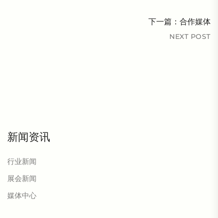
下一篇：
合作媒体
NEXT POST
新闻资讯
行业新闻
展会新闻
媒体中心