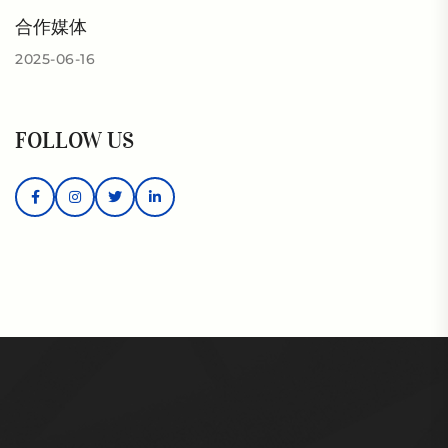
合作媒体
2025-06-16
FOLLOW US