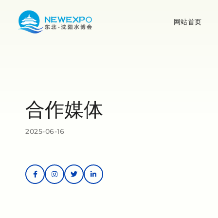
网站首页
合作媒体
2025-06-16