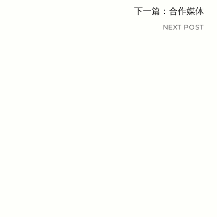
下一篇：
合作媒体
NEXT POST