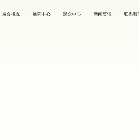
展会概况
展商中心
观众中心
新闻资讯
联系我