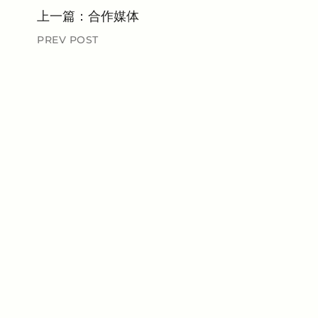
上一篇：
合作媒体
PREV POST