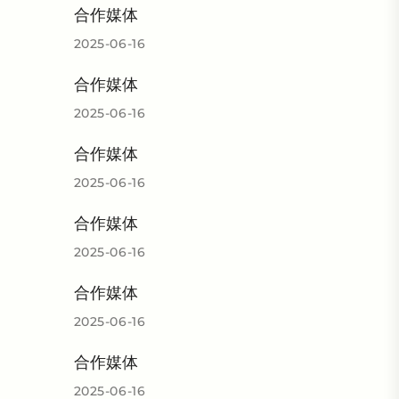
合作媒体
2025-06-16
合作媒体
2025-06-16
合作媒体
2025-06-16
合作媒体
2025-06-16
合作媒体
2025-06-16
合作媒体
2025-06-16