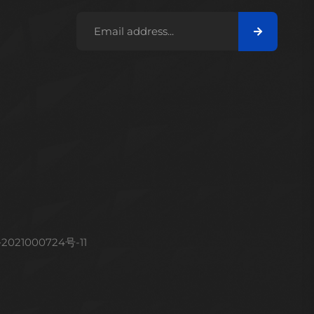
2021000724号-11