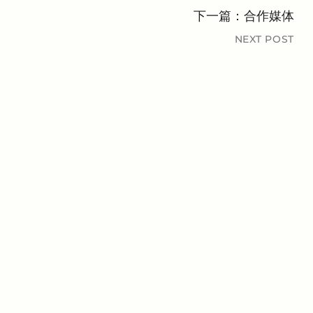
下一篇：
合作媒体
NEXT POST