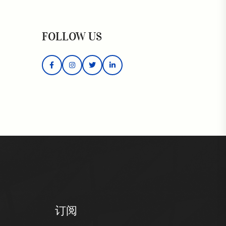
FOLLOW US
订阅