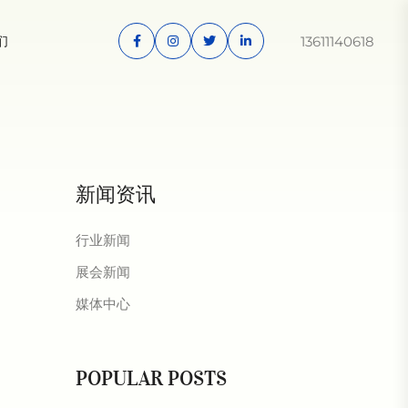
13611140618
们
新闻资讯
行业新闻
展会新闻
媒体中心
POPULAR POSTS