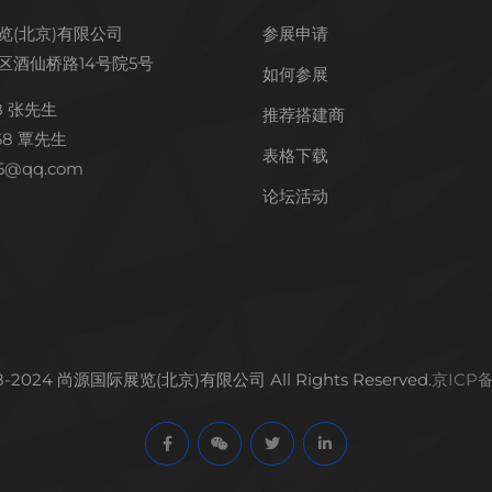
览(北京)有限公司
参展申请
区酒仙桥路14号院5号
如何参展
18 张先生
推荐搭建商
568 覃先生
表格下载
5@qq.com
论坛活动
018-2024 尚源国际展览(北京)有限公司 All Rights Reserved.
京ICP备