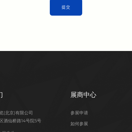
们
展商中心
览(北京)有限公司
参展申请
区酒仙桥路14号院5号
如何参展