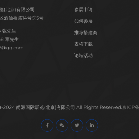
览(北京)有限公司
参展申请
区酒仙桥路14号院5号
如何参展
18 张先生
推荐搭建商
568 覃先生
表格下载
5@qq.com
论坛活动
018-2024 尚源国际展览(北京)有限公司 All Rights Reserved.
京ICP备