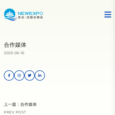
合作媒体
2025-06-16
上一篇：
合作媒体
PREV POST