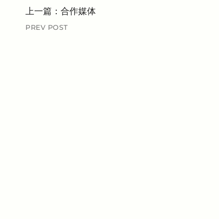
上一篇：
合作媒体
PREV POST