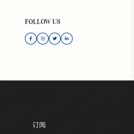
FOLLOW US
订阅