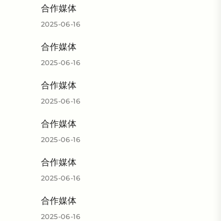
合作媒体
2025-06-16
合作媒体
2025-06-16
合作媒体
2025-06-16
合作媒体
2025-06-16
合作媒体
2025-06-16
合作媒体
2025-06-16