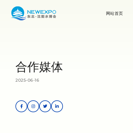
网站首页
合作媒体
2025-06-16